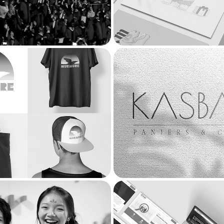
2024
re DJ - Logotype
Kasbah - Logo
2024
2021