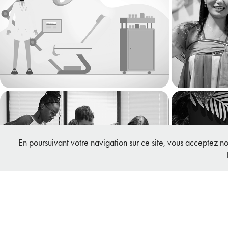
Julie Solutions - Motion 
Rennes 
design
- In
2021
Rennes School of Business 
Les Nou
En poursuivant votre navigation sur ce site, vous acceptez notr
- Série de vidéos de 
Logotyp
rentrée
2024