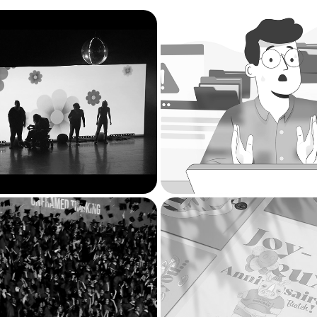
l Visibles - After 
Tenacy - Motion 
Movie
2024
2025
School of Business 
uation Ceremony 
Illustration
2025
2024