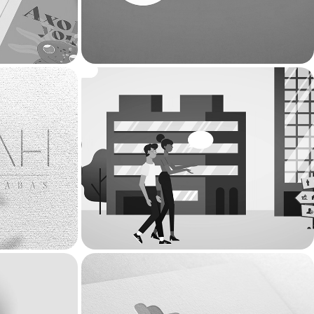
ABE Courtage - Motion 
type
design
2021