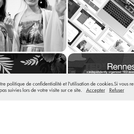
School of Business 
ABE Courtage - 
ternational Fair
internet
2024
2021
velles Oratrices - 
TEDxRennes 202
e politique de confidentialité et l'utilisation de cookies.Si vous re
pas suivies lors de votre visite sur ce site.
Accepter
Refuser
e et site Internet
Motion desi
2020
2021