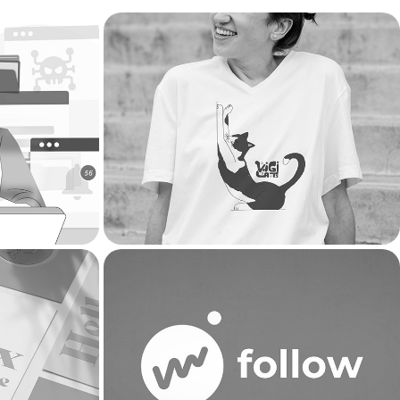
Vigicats - Logotype et 
design
illustrations
2025
Follow - Animation de 
s
logotype
2020