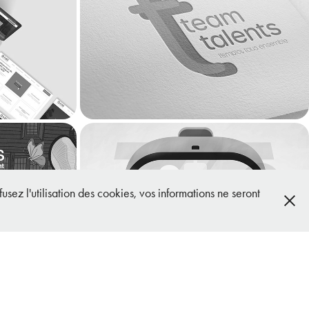
Site 
Team Talents - Logotype & 
site internet
2021
1 - 
fusez l'utilisation des cookies, vos informations ne seront
6TM - Motion design
gn
2020