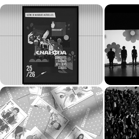
Le Chabada - Création 
Festiva
d'affiche
2026
Rennes 
Inspirantes - Jeu de carte
- Grad
2022